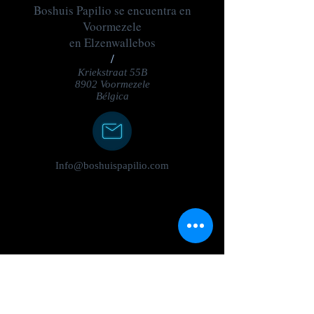
Boshuis Papilio se encuentra en
Voormezele
en Elzenwallebos
/
Kriekstraat 55B
8902 Voormezele
Bélgica
Info@boshuispapilio.com