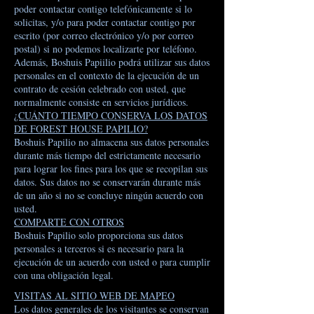
poder contactar contigo telefónicamente si lo
solicitas, y/o para poder contactar contigo por
escrito (por correo electrónico y/o por correo
postal) si no podemos localizarte por teléfono.
Además, Boshuis Papiilio podrá utilizar sus datos
personales en el contexto de la ejecución de un
contrato de cesión celebrado con usted, que
normalmente consiste en servicios jurídicos.
¿CUÁNTO TIEMPO CONSERVA LOS DATOS
DE FOREST HOUSE PAPILIO?
Boshuis Papilio no almacena sus datos personales
durante más tiempo del estrictamente necesario
para lograr los fines para los que se recopilan sus
datos. Sus datos no se conservarán durante más
de un año si no se concluye ningún acuerdo con
usted.
COMPARTE CON OTROS
Boshuis Papilio solo proporciona sus datos
personales a terceros si es necesario para la
ejecución de un acuerdo con usted o para cumplir
con una obligación legal.
VISITAS AL SITIO WEB DE MAPEO
Los datos generales de los visitantes se conservan