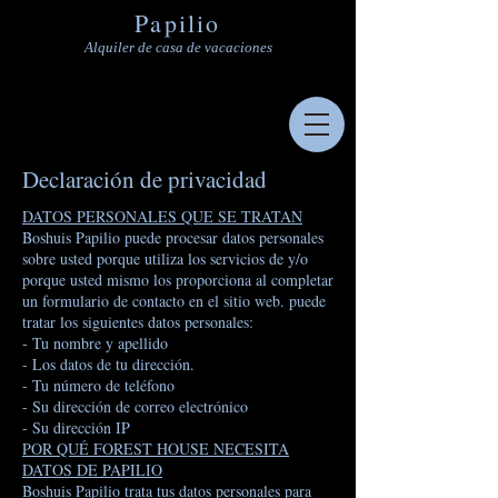
Papilio
Alquiler de casa de vacaciones
Declaración de privacidad
DATOS PERSONALES QUE SE TRATAN
Boshuis Papilio puede procesar datos personales
sobre usted porque utiliza los servicios de y/o
porque usted mismo los proporciona al completar
un formulario de contacto en el sitio web. puede
tratar los siguientes datos personales:
- Tu nombre y apellido
- Los datos de tu dirección.
- Tu número de teléfono
- Su dirección de correo electrónico
- Su dirección IP
POR QUÉ FOREST HOUSE NECESITA
DATOS DE PAPILIO
Boshuis Papilio trata tus datos personales para